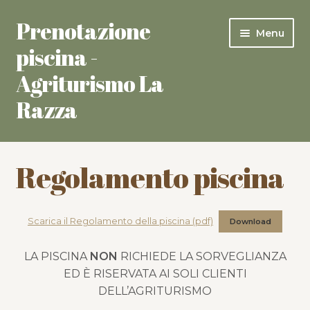
Prenotazione
Vai
Vai
Menu
alla
al
piscina -
navigazione
contenuto
Agriturismo La
Razza
Prenota
Regolamento piscina
Come funziona
Il mio account
Scarica il Regolamento della piscina (pdf)
Download
Carrello
LA PISCINA
NON
RICHIEDE LA SORVEGLIANZA
ED È RISERVATA AI SOLI CLIENTI
Pagamento
DELL’AGRITURISMO